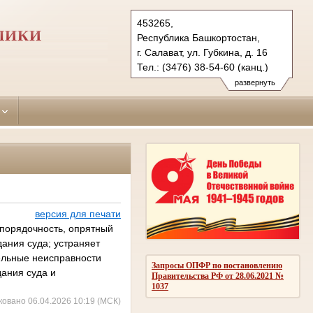
453265,
ЛИКИ
Республика Башкортостан,
г. Салават, ул. Губкина, д. 16
Тел.: (3476) 38-54-60 (канц.)
salavatsky.bkr@sudrf.ru
развернуть
версия для печати
 порядочность, опрятный
ания суда; устраняет
ельные неисправности
Запросы ОПФР по постановлению
дания суда и
Правительства РФ от 28.06.2021 №
1037
ковано 06.04.2026 10:19 (МСК)