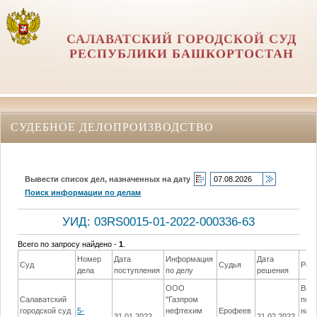
САЛАВАТСКИЙ ГОРОДСКОЙ СУД
РЕСПУБЛИКИ БАШКОРТОСТАН
СУДЕБНОЕ ДЕЛОПРОИЗВОДСТВО
Вывести список дел, назначенных на дату
Поиск информации по делам
УИД: 03RS0015-01-2022-000336-63
Всего по запросу найдено -
1
.
Номер
Дата
Информация
Дата
Суд
Судья
Реш
дела
поступления
по делу
решения
ООО
Вын
Салаватский
"Газпром
пос
городской суд
5-
нефтехим
Ерофеев
наз
31.01.2022
21.02.2022