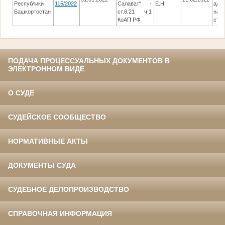
Республики
115/2022
Салават" -
Е.Н.
адм
Башкортостан
ст.8.21 ч.1
нака
КоАП РФ
ст.2
ПОДАЧА ПРОЦЕССУАЛЬНЫХ ДОКУМЕНТОВ В
ЭЛЕКТРОННОМ ВИДЕ
О СУДЕ
СУДЕЙСКОЕ СООБЩЕСТВО
НОРМАТИВНЫЕ АКТЫ
ДОКУМЕНТЫ СУДА
СУДЕБНОЕ ДЕЛОПРОИЗВОДСТВО
СПРАВОЧНАЯ ИНФОРМАЦИЯ